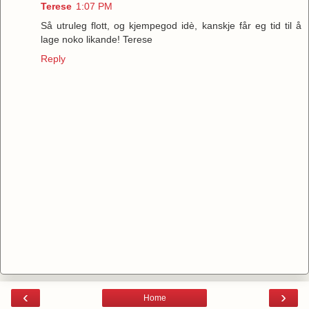
Terese
1:07 PM
Så utruleg flott, og kjempegod idè, kanskje får eg tid til å
lage noko likande! Terese
Reply
‹
›
Home