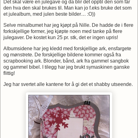
Det skal være en julegave og da blir det opptil den som får
den hva den skal brukes til. Man kan jo f.eks bruke det som
et julealbum, med julen beste bilder… :O))
Selve minalbumet har jeg kjøpt på Nille. De hadde de i flere
forkskjellige former, jeg kjøpte noen med tanke på flere
julegaver. De kostet kun 25 pr. stk, det er ingen upris!
Albumsidene har jeg kledd med forskjellige ark, ensfargete
og mønstrete. De forskjellige bildene kommer også fra
scrapbooking ark. Blonder, bånd, ark fra gammel sangbok
og gammel bibel. I tilegg har jeg brukt symaskinen ganske
flittig!
Jeg har svertet alle kantene for å gi det et shabby utseende.